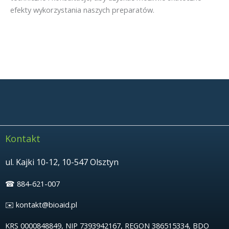
efekty wykorzystania naszych preparatów.
Kontakt
ul. Kajki 10-12, 10-547 Olsztyn
☎︎ 884-621-007
✉️ kontakt@bioaid.pl
KRS 0000848849, NIP 7393942167, REGON 386515334, BDO