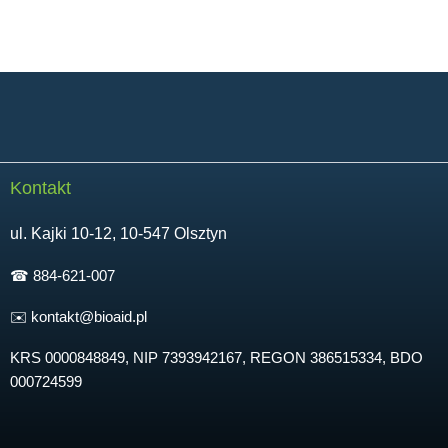
Kontakt
ul. Kajki 10-12, 10-547 Olsztyn
☎︎ 884-621-007
✉️ kontakt@bioaid.pl
KRS 0000848849, NIP 7393942167, REGON 386515334, BDO
000724599